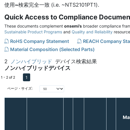
使用
~
検索完全一致 (i.e. ~NTS2101PT1).
Quick Access to Compliance Documen
These documents complement
onsemi’s
broader compliance fram
Sustainable Product Programs
and
Quality and Reliability
resource
RoHS Company Statement
REACH Company Sta
Material Composition (Selected Parts)
2
ノンハイブリッド
デバイス検索結果
ノンハイブリッドデバイス
1
1 - 2 of 2
ページ・サイズ:
Ma