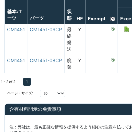
基本パ
状
ーツ
パーツ
態
HF
Exempt
Exce
CM1451
CM1451-06CP
最
Y
終
発
送
CM1451
CM1451-08CP
廃
Y
棄
1
1 - 2 of 2
ページ・サイズ:
含有材料開示の免責事項
注：弊社は、最も正確な情報を提供するよう細心の注意を払って