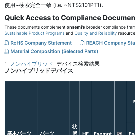
使用
~
検索完全一致 (i.e. ~NTS2101PT1).
Quick Access to Compliance Documen
These documents complement
onsemi’s
broader compliance fram
Sustainable Product Programs
and
Quality and Reliability
resource
RoHS Company Statement
REACH Company Sta
Material Composition (Selected Parts)
1
ノンハイブリッド
デバイス検索結果
ノンハイブリッドデバイス
状
基本パーツ
パーツ
態
HF
Exempt
Ex