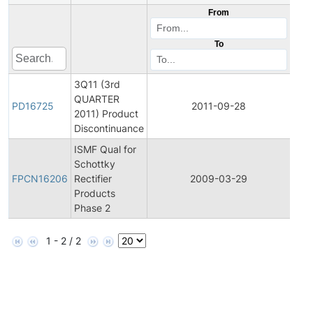
From
To
3Q11 (3rd
QUARTER
Pro
PD16725
2011-09-28
2011) Product
Dis
Discontinuance
ISMF Qual for
Fina
Schottky
Pro
FPCN16206
Rectifier
2009-03-29
Cha
Products
Noti
Phase 2
1 - 2 / 2