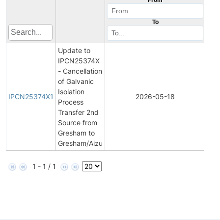
To
Update to
IPCN25374X
- Cancellation
of Galvanic
Initi
Isolation
Pro
IPCN25374X1
2026-05-18
Process
Ch
Transfer 2nd
Noti
Source from
Gresham to
Gresham/Aizu
1 - 1 / 1