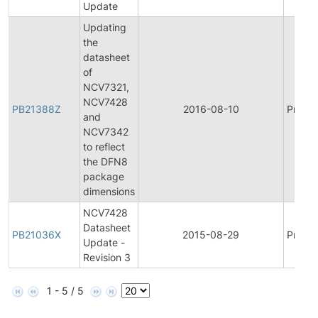
Update
Updating
the
datasheet
of
NCV7321,
NCV7428
PB21388Z
2016-08-10
Produc
and
NCV7342
to reflect
the DFN8
package
dimensions
NCV7428
Datasheet
PB21036X
2015-08-29
Produc
Update -
Revision 3
1 - 5 / 5