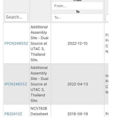
To
Additional
Assembly
Final
Site - Dual
Produc
FPCN24655Z
Source at
2022-12-10
Chang
UTAC 3,
Notific
Thailand
Site.
Additional
Assembly
Initial
Site - Dual
Produc
IPCN24655Z
Source at
2022-04-13
Chang
UTAC 3,
Notific
Thailand
Site.
NCV7428
PB22413Z
Datasheet
2018-09-19
Produc