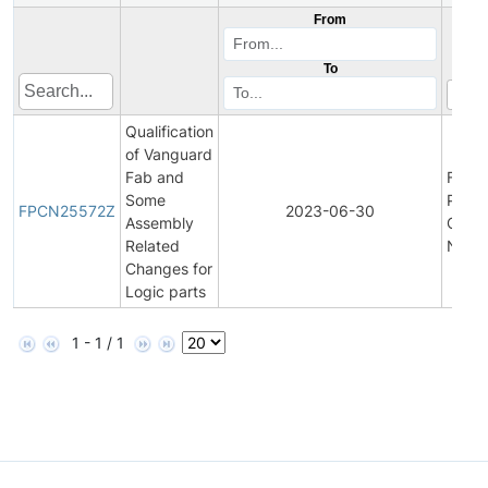
From
To
Qualification
of Vanguard
Fab and
Final
Some
Produ
FPCN25572Z
2023-06-30
Assembly
Chan
Related
Notifi
Changes for
Logic parts
1 - 1 / 1