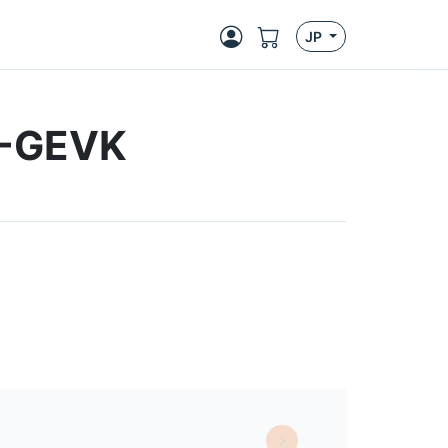
JP
D-GEVK