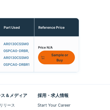
Part Used
Reference Price
AR0130CSSM0
Price N/A
0SPCA0-DRBR,
Sample or
AR0130CSSM0
Buy
0SPCA0-DRBR1
ース＆メディア
採用・求人情報
リリース
Start Your Career