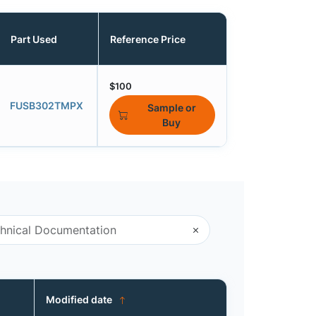
Part Used
Reference Price
$100
FUSB302TMPX
Sample or
Buy
Modified date