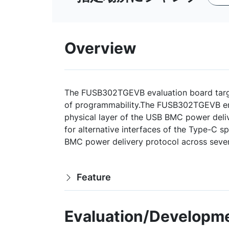
Overview
The FUSB302TGEVB evaluation board targ
of programmability.The FUSB302TGEVB enab
physical layer of the USB BMC power deli
for alternative interfaces of the Type-C 
BMC power delivery protocol across severa
Feature
Evaluation/Developme