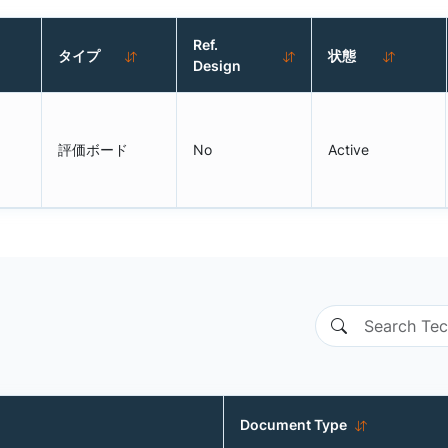
Ref.
タイプ
状態
Design
評価ボード
No
Active
Document Type