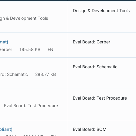
Design & Development Tools
gn & Development Tools
mat)
Eval Board: Gerber
Gerber
195.58 KB
EN
Eval Board: Schematic
ard: Schematic
288.77 KB
Eval Board: Test Procedure
Eval Board: Test Procedure
liant)
Eval Board: BOM