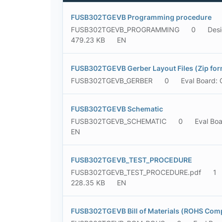
FUSB302TGEVB Programming procedure
FUSB302TGEVB_PROGRAMMING
0
Desi
479.23 KB
EN
FUSB302TGEVB Gerber Layout Files (Zip for
FUSB302TGEVB_GERBER
0
Eval Board: 
FUSB302TGEVB Schematic
FUSB302TGEVB_SCHEMATIC
0
Eval Bo
EN
FUSB302TGEVB_TEST_PROCEDURE
FUSB302TGEVB_TEST_PROCEDURE.pdf
1
228.35 KB
EN
FUSB302TGEVB Bill of Materials (ROHS Comp