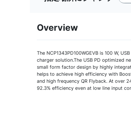
Overview
The NCP1343PD100WGEVB is 100 W, USB 
charger solution.The USB PD optimized ne
small form factor design by highly integr
helps to achieve high efficiency with Boo
and high frequency QR Flyback. At over 24
92.3% efficiency even at low line input con