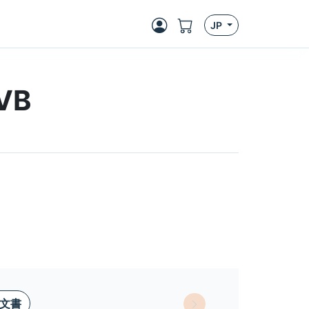
JP
VB
文書