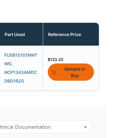
Part Used
Reference Price
FUSB15101MNT
$133.33
WG,
Sample or
NCP1343AMDC
Buy
DBD1R2G