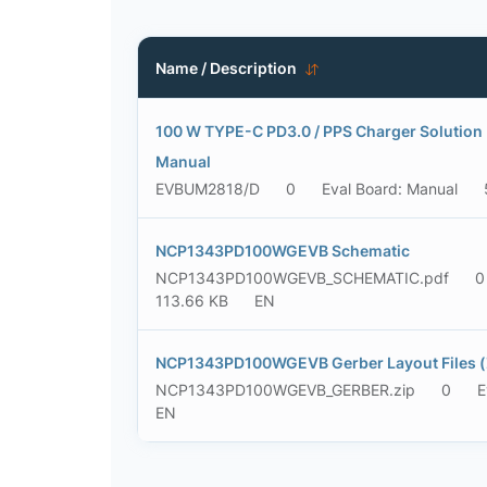
Name / Description
100 W TYPE-C PD3.0 / PPS Charger Solution 
Manual
EVBUM2818/D
0
Eval Board: Manual
NCP1343PD100WGEVB Schematic
NCP1343PD100WGEVB_SCHEMATIC.pdf
0
113.66 KB
EN
NCP1343PD100WGEVB Gerber Layout Files (
NCP1343PD100WGEVB_GERBER.zip
0
E
EN