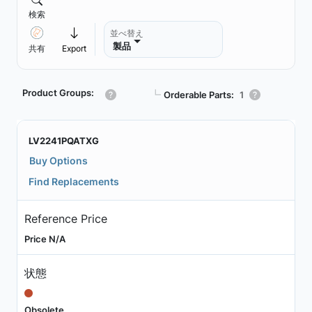
検索
並べ替え
製品
共有
Export
Product Groups:
┗
Orderable Parts:
1
LV2241PQATXG
Buy Options
Find Replacements
Reference Price
Price N/A
状態
Obsolete