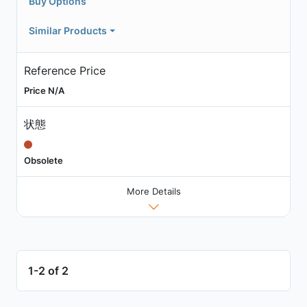
Buy Options
Similar Products
Reference Price
Price N/A
状態
Obsolete
More Details
1-2 of 2