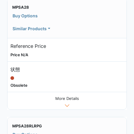
MPSA28
Buy Options
Similar Products
Reference Price
Price N/A
状態
Obsolete
More Details
MPSA28RLRPG