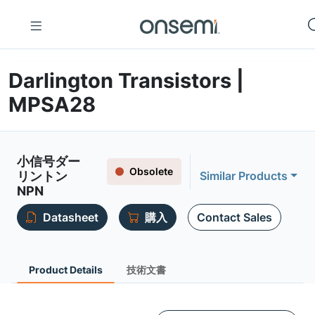
Darlington Transistors |
MPSA28
小信号ダー
Obsolete
リントン
Similar Products
NPN
Datasheet
購入
Contact Sales
Product Details
技術文書