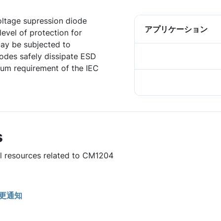
ltage supression diode
アプリケーション
level of protection for
may be subjected to
iodes safely dissipate ESD
mum requirement of the IEC
s
ul resources related to CM1204
更通知