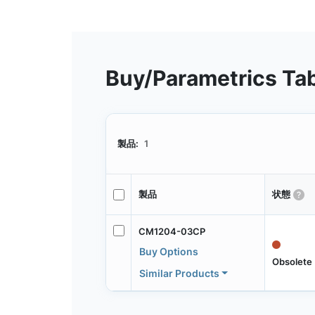
Buy/Parametrics Ta
製品:
1
製品
状態
CM1204-03CP
Buy Options
Obsolete
Similar Products