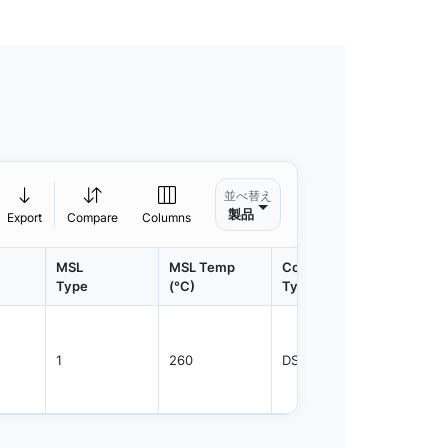
並べ替え
製品
Export
Compare
Columns
MSL
MSL Temp
Container
Contain
Type
(°C)
Type
Qty.
1
260
DSFTP
3500