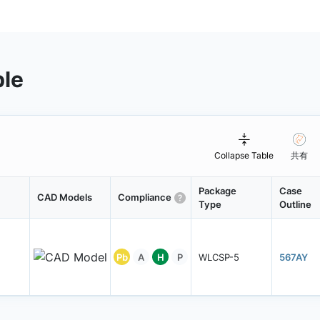
ble
Collapse Table
共有
Package
Case
CAD Models
Compliance
Type
Outline
Pb
A
H
P
WLCSP-5
567AY