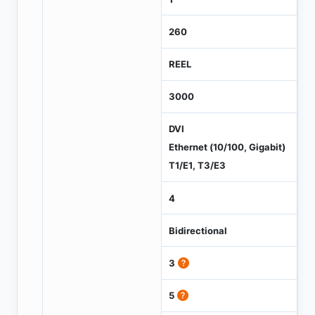
260
REEL
3000
DVI
Ethernet (10/100, Gigabit)
T1/E1, T3/E3
4
Bidirectional
3
5