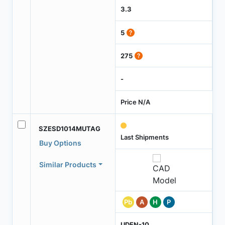
3.3
5
275
-
Price N/A
SZESD1014MUTAG
Last Shipments
Buy Options
Similar Products
Pb
A
H
P
UDFN-10