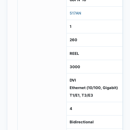
517AN
1
260
REEL
3000
DVI
Ethernet (10/100, Gigabit)
T1/E1, T3/E3
4
Bidirectional