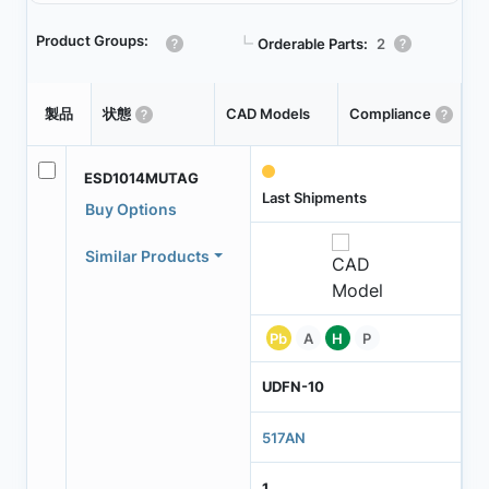
Product Groups:
┗
Orderable Parts:
2
Pa
製品
状態
CAD Models
Compliance
T
ESD1014MUTAG
Last Shipments
Buy Options
Similar Products
Pb
A
H
P
UDFN-10
517AN
1