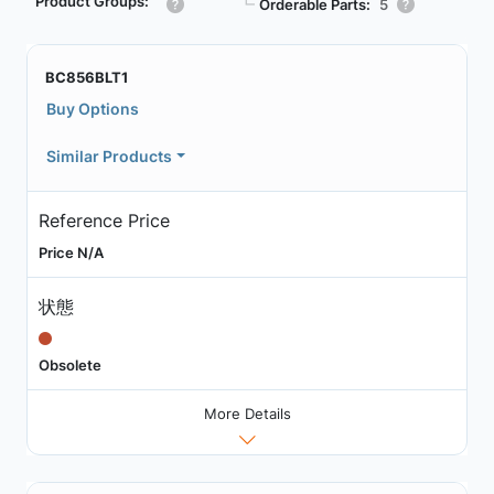
Product Groups:
┗
Orderable Parts:
5
BC856BLT1
Buy Options
Similar Products
Reference Price
Price N/A
状態
Obsolete
More Details