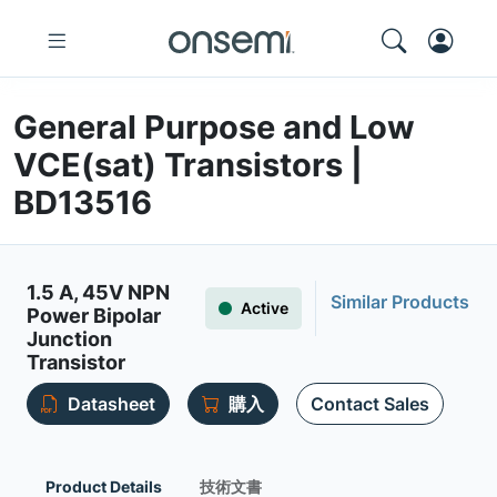
General Purpose and Low
VCE(sat) Transistors |
BD13516
1.5 A, 45V NPN
Similar Products
Active
Power Bipolar
Junction
Transistor
Datasheet
購入
Contact Sales
Product Details
技術文書