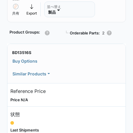
並べ替え
製品
共有
Export
Product Groups:
┗
Orderable Parts:
2
BD13516S
Buy Options
Similar Products
Reference Price
Price N/A
状態
Last Shipments