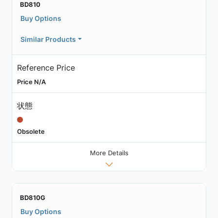
BD810
Buy Options
Similar Products
Reference Price
Price N/A
状態
Obsolete
More Details
BD810G
Buy Options