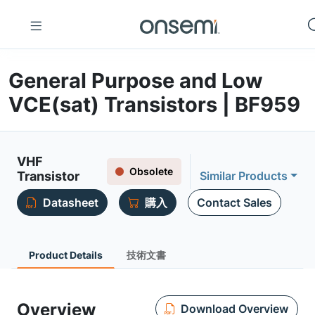
General Purpose and Low
VCE(sat) Transistors | BF959
VHF
Obsolete
Transistor
Similar Products
Datasheet
購入
Contact Sales
Product Details
技術文書
Overview
Download Overview