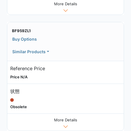
More Details
BF959ZL1
Buy Options
Similar Products
Reference Price
Price N/A
状態
Obsolete
More Details