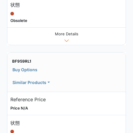
状態
Obsolete
More Details
BF959RL1
Buy Options
Similar Products
Reference Price
Price N/A
状態