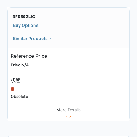
BF959ZL1G
Buy Options
Similar Products
Reference Price
Price N/A
状態
Obsolete
More Details