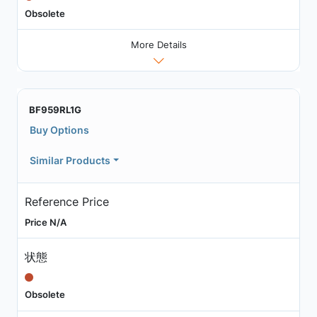
Obsolete
More Details
BF959RL1G
Buy Options
Similar Products
Reference Price
Price N/A
状態
Obsolete