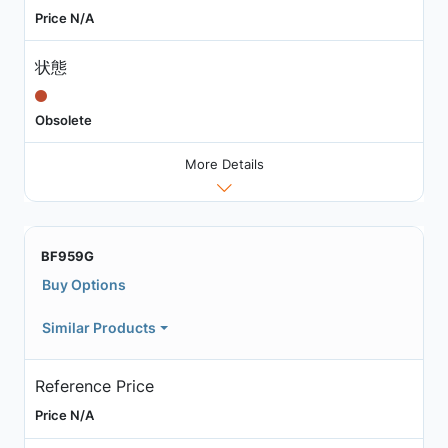
Price N/A
状態
Obsolete
More Details
BF959G
Buy Options
Similar Products
Reference Price
Price N/A