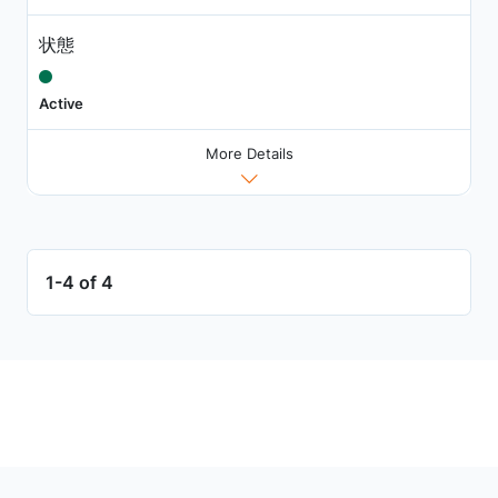
状態
Active
More Details
1-4 of 4