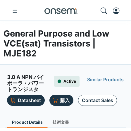
General Purpose and Low
VCE(sat) Transistors |
MJE182
3.0 A NPN バイ
Similar Products
Active
ポーラ・パワー
トランジスタ
Datasheet
購入
Contact Sales
Product Details
技術文書