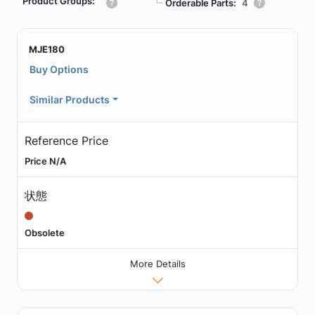
Product Groups:
┗
Orderable Parts:
4
MJE180
Buy Options
Similar Products
Reference Price
Price N/A
状態
Obsolete
More Details