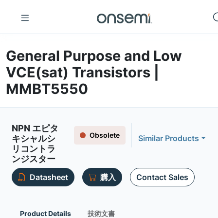
General Purpose and Low
VCE(sat) Transistors |
MMBT5550
NPN エピタ
Obsolete
キシャルシ
Similar Products
リコントラ
ンジスター
Datasheet
購入
Contact Sales
Product Details
技術文書