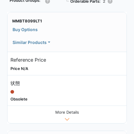
Product Groups:
┗
Orderable Parts:
2
MMBT8099LT1
Buy Options
Similar Products
Reference Price
Price N/A
状態
Obsolete
More Details