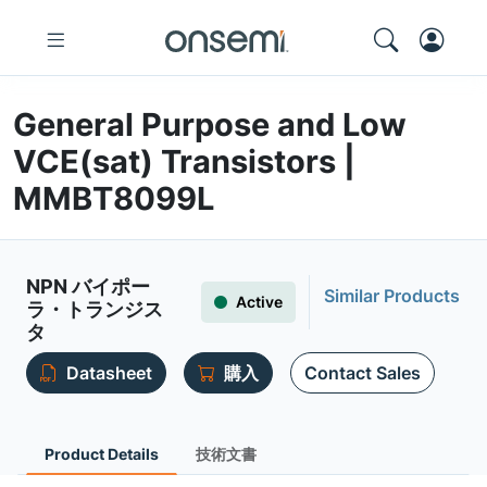
General Purpose and Low
VCE(sat) Transistors |
MMBT8099L
NPN バイポー
Similar Products
Active
ラ・トランジス
タ
Datasheet
購入
Contact Sales
Product Details
技術文書