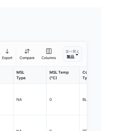
並べ替え
製品
Export
Compare
Columns
MSL
MSL Temp
Container
Contain
Type
(°C)
Type
Qty.
NA
0
BLKBX
5000
NA
0
REEL
2000