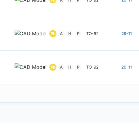
Pb
A
H
P
TO-92
29-11
Pb
A
H
P
TO-92
29-11