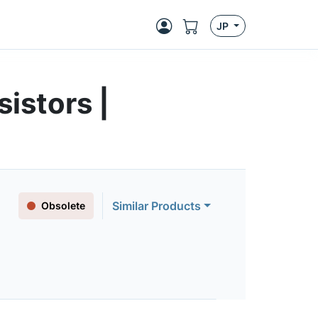
JP
istors |
Similar Products
Obsolete