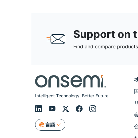
Support on 
Find and compare products,
Intelligent Technology. Better Future.
言語