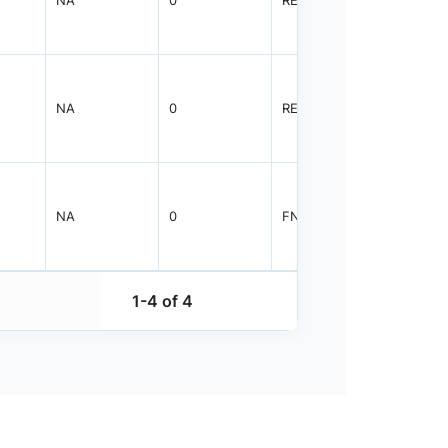
NA
0
REEL
2000
NA
0
FNFLD
2000
1-4 of 4