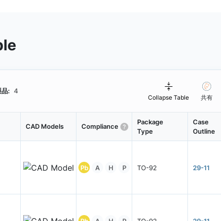
ble
品:
4
Collapse Table
共有
Package
Case
CAD Models
Compliance
Type
Outline
Pb
A
H
P
TO-92
29-11
Pb
A
H
P
TO-92
29-11