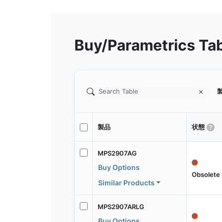
Buy/Parametrics Ta
製
製品
状態
MPS2907AG
Buy Options
Obsolete
Similar Products
MPS2907ARLG
Buy Options