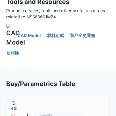
Tools and Resources
Product services, tools and other useful resources
related to NSS60601MZ4
CAD Model
材料組成
製品変更通知
信頼性
Buy/Parametrics Table
検索
並べ替え