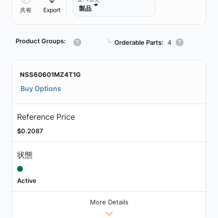
製品
共有
Export
Product Groups:
┗
Orderable Parts:
4
NSS60601MZ4T1G
Buy Options
Reference Price
$0.2087
状態
Active
More Details