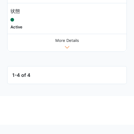
状態
Active
More Details
1-4 of 4