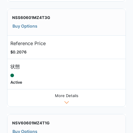
NSS60601MZ4T3G
Buy Options
Reference Price
$0.2076
状態
Active
More Details
NSV60601MZ4T1G
Buy Options