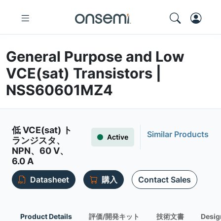
General Purpose and Low
VCE(sat) Transistors |
NSS60601MZ4
低 VCE(sat) ト
Similar Products
Active
ランジスタ、
NPN、60 V、
6.0 A
Datasheet
購入
Contact Sales
Product Details
評価/開発キット
技術文書
Desig