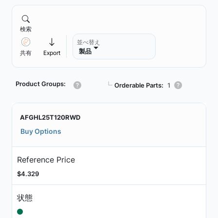
検索
並べ替え
製品
共有
Export
Product Groups:
┗
Orderable Parts:
1
AFGHL25T120RWD
Buy Options
Reference Price
$4.329
状態