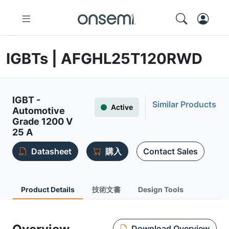
IGBTs | AFGHL25T120RWD
IGBT -
Similar Products
Active
Automotive
Grade 1200 V
25 A
Datasheet
購入
Contact Sales
Product Details
技術文書
Design Tools
Download Overview