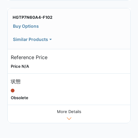
HGTP7N60A4-F102
Buy Options
Similar Products
Reference Price
Price N/A
状態
Obsolete
More Details