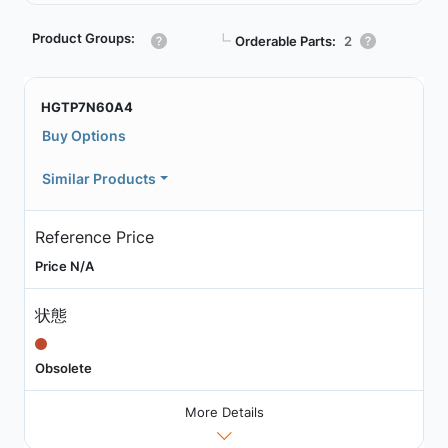
Product Groups:
┗
Orderable Parts:
2
HGTP7N60A4
Buy Options
Similar Products
Reference Price
Price N/A
状態
Obsolete
More Details