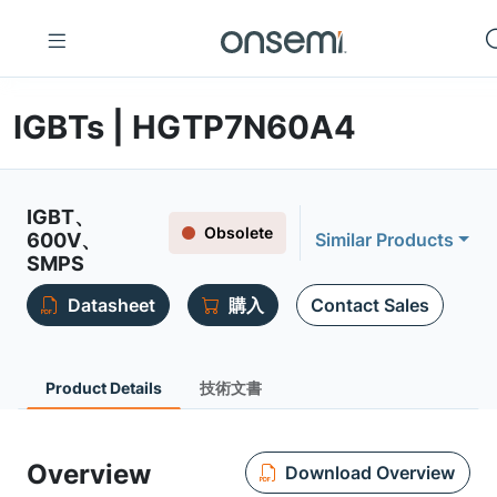
IGBTs | HGTP7N60A4
IGBT、
Obsolete
600V、
Similar Products
SMPS
Datasheet
購入
Contact Sales
Product Details
技術文書
Overview
Download Overview