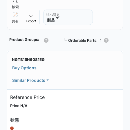
検索
並べ替え
製品
共有
Export
Product Groups:
┗
Orderable Parts:
1
NGTB15N60S1EG
Buy Options
Similar Products
Reference Price
Price N/A
状態