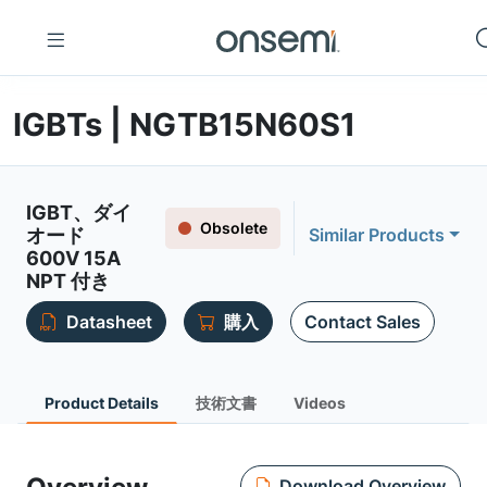
IGBTs | NGTB15N60S1
IGBT、ダイ
Obsolete
オード
Similar Products
600V 15A
NPT 付き
Datasheet
購入
Contact Sales
Product Details
技術文書
Videos
Download Overview