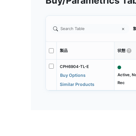
Buy/Parametrics Ta
製
製品
状態
CPH6904-TL-E
Active, N
Buy Options
Rec
Similar Products