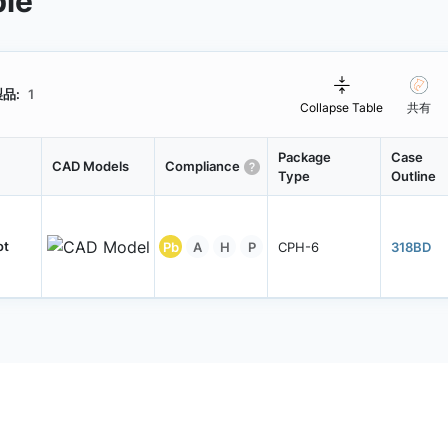
ble
品:
1
Collapse Table
共有
Package
Case
CAD Models
Compliance
Type
Outline
ot
Pb
A
H
P
CPH-6
318BD