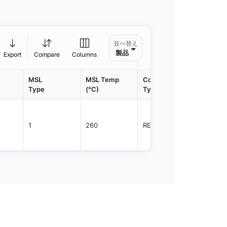
並べ替え
製品
Export
Compare
Columns
MSL
MSL Temp
Container
Contain
Type
(°C)
Type
Qty.
1
260
REEL
3000