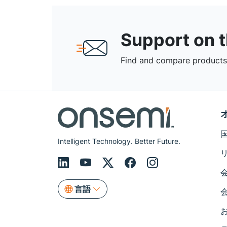
Support on 
Find and compare products,
Intelligent Technology. Better Future.
言語