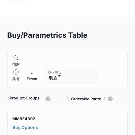
Buy/Parametrics Table
検索
並べ替え
製品
共有
Export
Product Groups:
┗
Orderable Parts:
1
MMBF4392
Buy Options