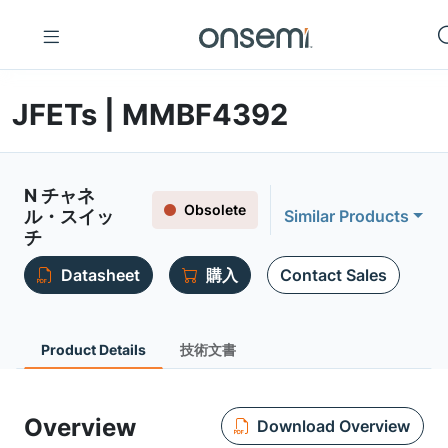
JFETs | MMBF4392
N チャネ
Obsolete
ル・スイッ
Similar Products
チ
Datasheet
購入
Contact Sales
Product Details
技術文書
Overview
Download Overview