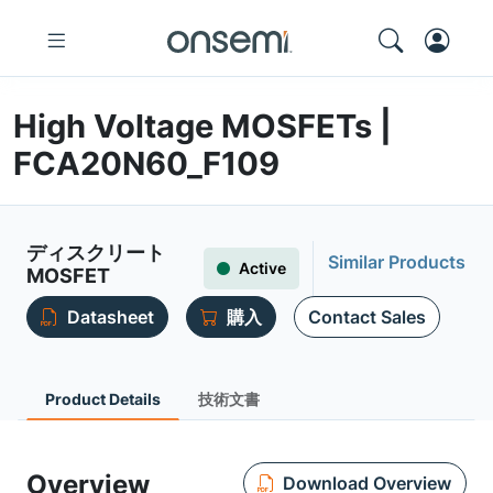
High Voltage MOSFETs |
FCA20N60_F109
ディスクリート
Similar Products
Active
MOSFET
Datasheet
購入
Contact Sales
Product Details
技術文書
Overview
Download Overview