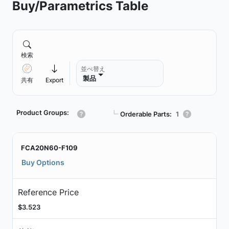
Buy/Parametrics Table
検索
並べ替え
製品
共有
Export
Product Groups:
┗
Orderable Parts:
1
FCA20N60-F109
Buy Options
Reference Price
$3.523