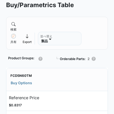
Buy/Parametrics Table
検索
並べ替え
製品
共有
Export
Product Groups:
┗
Orderable Parts:
2
FCD5N60TM
Buy Options
Reference Price
$0.8317