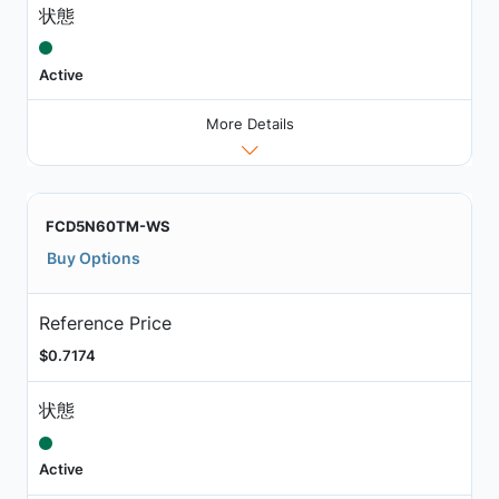
状態
Active
More Details
FCD5N60TM-WS
Buy Options
Reference Price
$0.7174
状態
Active