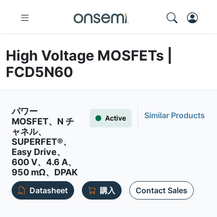
High Voltage MOSFETs |
FCD5N60
パワー
Similar Products
Active
MOSFET、N チ
ャネル、
SUPERFET®、
Easy Drive、
600 V、4.6 A、
950 mΩ、DPAK
Datasheet
購入
Contact Sales