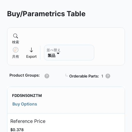
Buy/Parametrics Table
検索
並べ替え
製品
共有
Export
Product Groups:
┗
Orderable Parts:
1
FDD5N50NZTM
Buy Options
Reference Price
$0.378