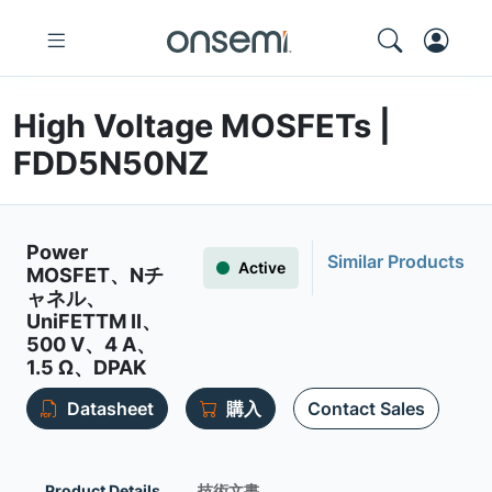
High Voltage MOSFETs |
FDD5N50NZ
Power
Similar Products
Active
MOSFET、Nチ
ャネル、
UniFETTM II、
500 V、4 A、
1.5 Ω、DPAK
Datasheet
購入
Contact Sales
Product Details
技術文書