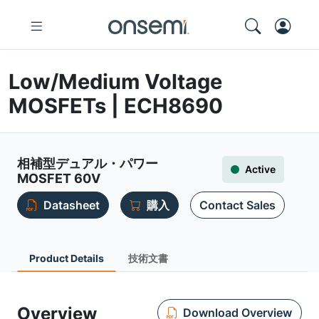
Low/Medium Voltage
MOSFETs | ECH8690
相補型デュアル・パワー
Active
MOSFET 60V
Datasheet
購入
Contact Sales
Product Details
技術文書
Overview
Download Overview