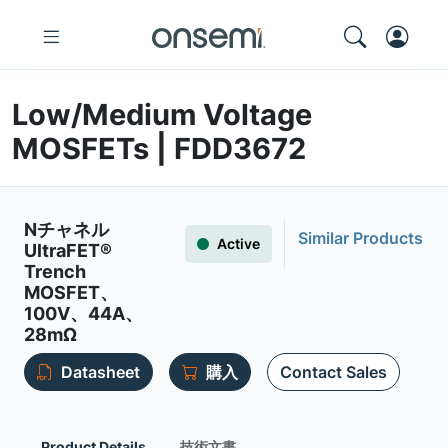
Low/Medium Voltage
MOSFETs | FDD3672
Nチャネル
Similar Products
Active
UltraFET®
Trench
MOSFET、
100V、44A、
28mΩ
Datasheet
購入
Contact Sales
Product Details
技術文書