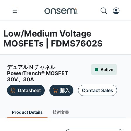
Low/Medium Voltage
MOSFETs | FDMS7602S
デュアル N チャネル
Active
PowerTrench® MOSFET
30V、30A
Datasheet
購入
Contact Sales
Product Details
技術文書