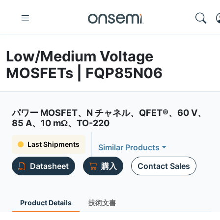
Low/Medium Voltage
MOSFETs | FQP85N06
パワー MOSFET、N チャネル、QFET®、60 V、
85 A、10 mΩ、TO-220
Last Shipments
Similar Products
Datasheet
購入
Contact Sales
Product Details
技術文書