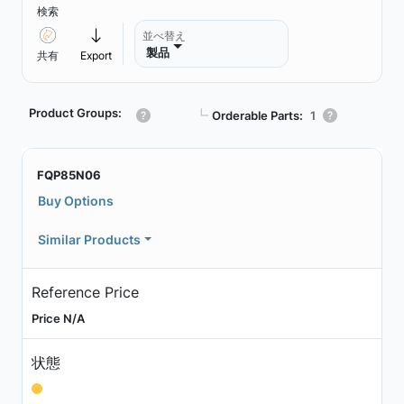
検索
並べ替え
製品
共有
Export
Product Groups:
┗
Orderable Parts:
1
FQP85N06
Buy Options
Similar Products
Reference Price
Price N/A
状態