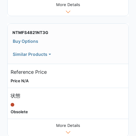
More Details
NTMFS4821NT3G
Buy Options
Similar Products
Reference Price
Price N/A
状態
Obsolete
More Details