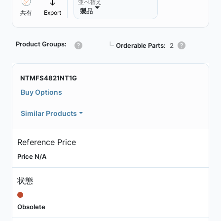
並べ替え
製品
共有
Export
Product Groups:
┗
Orderable Parts:
2
NTMFS4821NT1G
Buy Options
Similar Products
Reference Price
Price N/A
状態
Obsolete