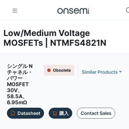
Low/Medium Voltage
MOSFETs | NTMFS4821N
シングル N
Obsolete
チャネル・
Similar Products
パワー
MOSFET
30V、
58.5A、
6.95mΩ
Datasheet
購入
Contact Sales