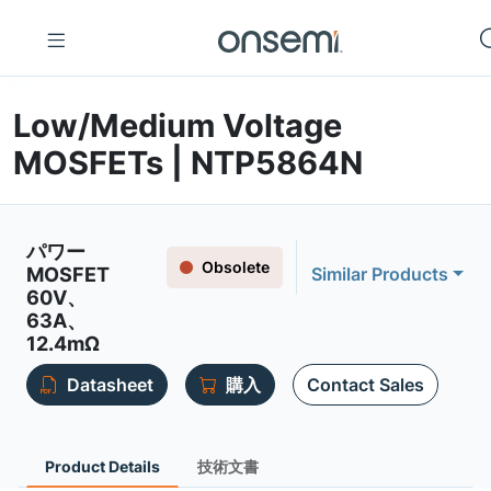
Low/Medium Voltage
MOSFETs | NTP5864N
パワー
Obsolete
MOSFET
Similar Products
60V、
63A、
12.4mΩ
Datasheet
購入
Contact Sales
Product Details
技術文書