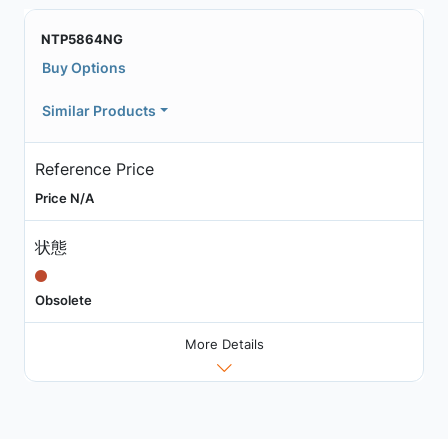
NTP5864NG
Buy Options
Similar Products
Reference Price
Price N/A
状態
Obsolete
More Details