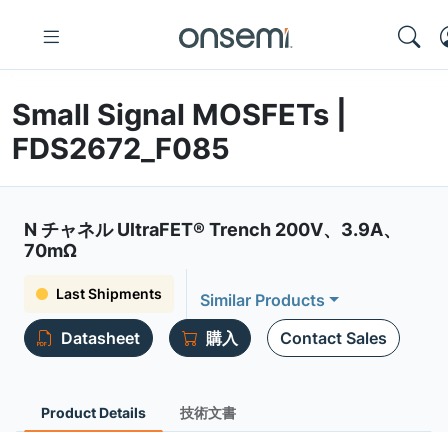
Small Signal MOSFETs |
FDS2672_F085
N チャネル UltraFET® Trench 200V、3.9A、
70mΩ
Last Shipments
Similar Products
Datasheet
購入
Contact Sales
Product Details
技術文書