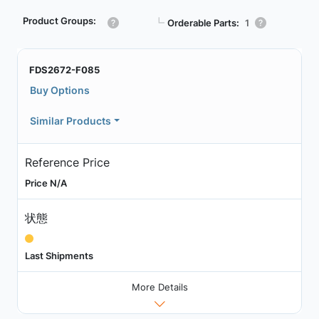
Product Groups:
┗
Orderable Parts:
1
FDS2672-F085
Buy Options
Similar Products
Reference Price
Price N/A
状態
Last Shipments
More Details