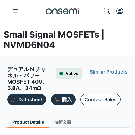
Small Signal MOSFETs |
NVMD6N04
デュアル N チャ
Similar Products
Active
ネル・パワー
MOSFET 40V、
5.8A、34mΩ
Datasheet
購入
Contact Sales
Product Details
技術文書