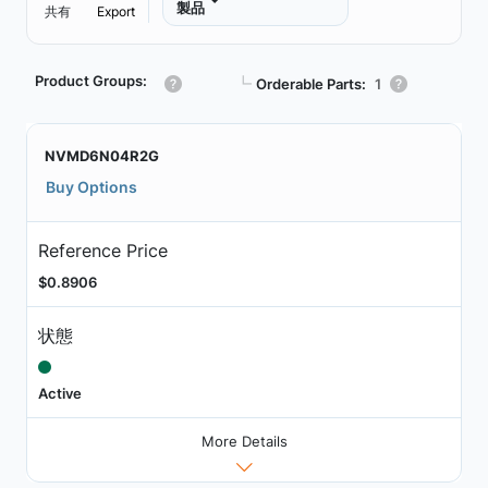
製品
共有
Export
Product Groups:
┗
Orderable Parts:
1
NVMD6N04R2G
Buy Options
Reference Price
$0.8906
状態
Active
More Details