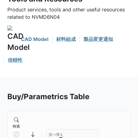
Product services, tools and other useful resources
related to NVMD6N04
CAD Model
材料組成
製品変更通知
信頼性
Buy/Parametrics Table
検索
並べ替え