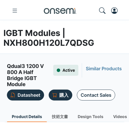
IGBT Modules |
NXH800H120L7QDSG
Qdual3 1200 V
Similar Products
Active
800 A Half
Bridge IGBT
Module
Datasheet
購入
Contact Sales
Product Details
技術文書
Design Tools
Videos