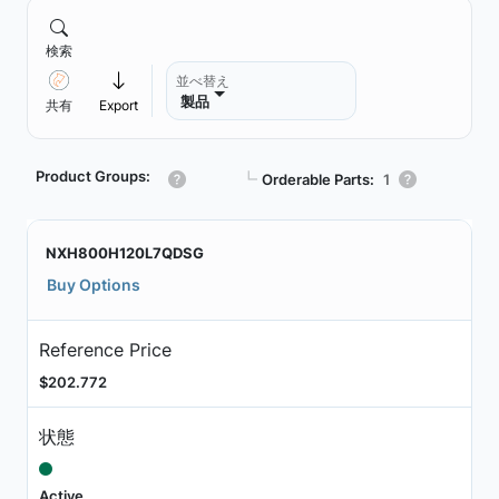
検索
並べ替え
製品
共有
Export
Product Groups:
┗
Orderable Parts:
1
NXH800H120L7QDSG
Buy Options
Reference Price
$202.772
状態
Active