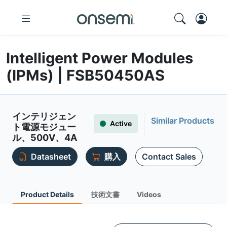
Intelligent Power Modules
(IPMs) | FSB50450AS
インテリジェン
Similar Products
Active
ト電源モジュー
ル、500V、4A
Datasheet
購入
Contact Sales
Product Details
技術文書
Videos