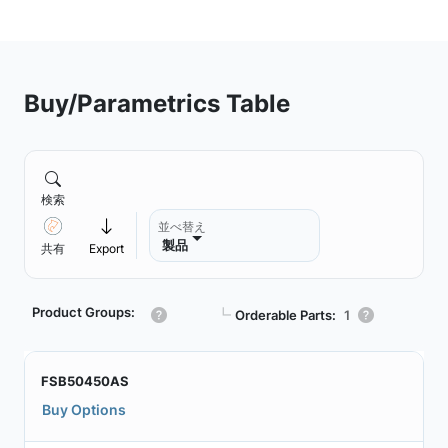
Buy/Parametrics Table
検索
並べ替え
製品
共有
Export
Product Groups:
┗
Orderable Parts:
1
FSB50450AS
Buy Options