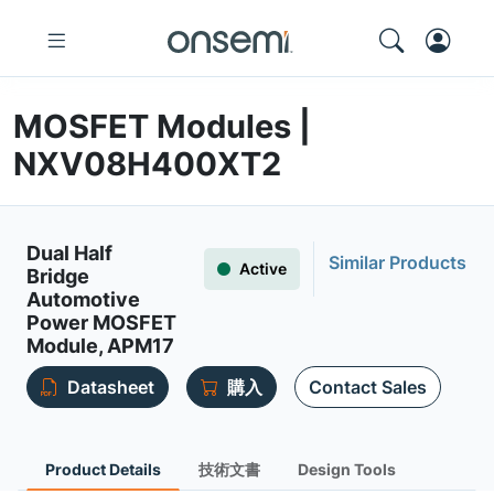
MOSFET Modules |
NXV08H400XT2
Dual Half
Similar Products
Active
Bridge
Automotive
Power MOSFET
Module, APM17
Datasheet
購入
Contact Sales
Product Details
技術文書
Design Tools