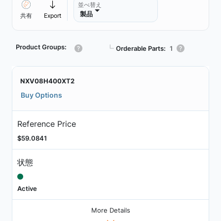
並べ替え
製品
共有
Export
Product Groups:
┗
Orderable Parts:
1
NXV08H400XT2
Buy Options
Reference Price
$59.0841
状態
Active
More Details