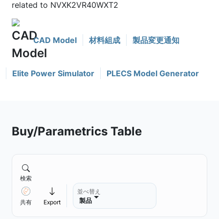
related to NVXK2VR40WXT2
CAD Model
材料組成
製品変更通知
Elite Power Simulator
PLECS Model Generator
Buy/Parametrics Table
検索
並べ替え
製品
共有
Export