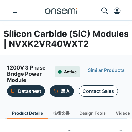
Silicon Carbide (SiC) Modules
| NVXK2VR40WXT2
1200V 3 Phase
Similar Products
Active
Bridge Power
Module
Datasheet
購入
Contact Sales
Product Details
技術文書
Design Tools
Videos