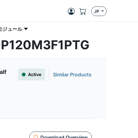
JP
 モジュール
030P120M3F1PTG
alf
Similar Products
Active
Download Overview