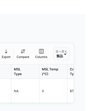
並べ替え
製品
Export
Compare
Columns
MSL
MSL Temp
Container
Contain
Type
(°C)
Type
Qty.
NA
0
BTRAY
28