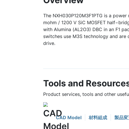
Overview
The NXH030P120M3F1PTG is a power m
mohm / 1200 V SiC MOSFET half−bridg
with Alumina (AL2O3) DBC in an F1 p
switches use M3S technology and are 
drive.
Tools and Resource
Product services, tools and other us
CAD Model
材料組成
製品変