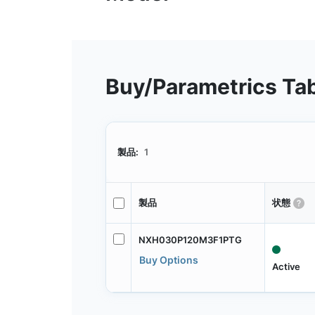
Buy/Parametrics Ta
製品:
1
製品
状態
NXH030P120M3F1PTG
Buy Options
Active