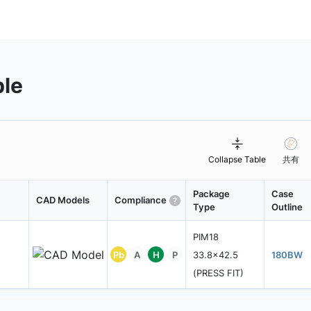
ble
Collapse Table
共有
Package
Case
CAD Models
Compliance
Type
Outline
PIM18
Pb
A
H
P
33.8x42.5
180BW
(PRESS FIT)