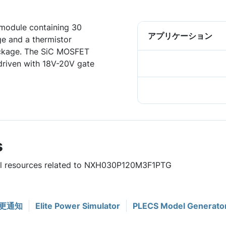
odule containing 30
アプリケーション
e and a thermistor
ackage. The SiC MOSFET
driven with 18V-20V gate
s
eful resources related to NXH030P120M3F1PTG
更通知
Elite Power Simulator
PLECS Model Generato