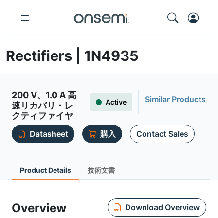
Rectifiers | 1N4935
200 V、1.0 A 高
Similar Products
Active
速リカバリ・レ
クティファイヤ
Datasheet
購入
Contact Sales
Product Details
技術文書
Overview
Download Overview