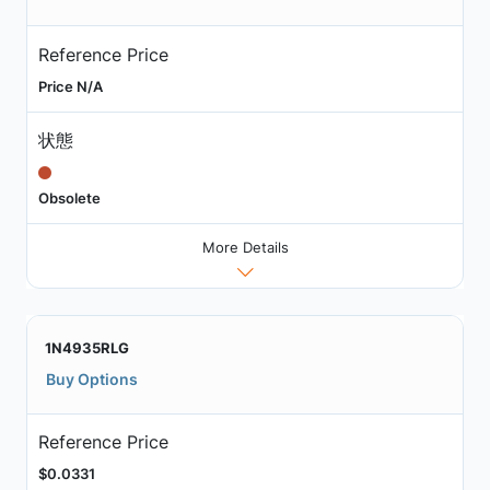
Reference Price
Price N/A
状態
Obsolete
More Details
1N4935RLG
Buy Options
Reference Price
$0.0331