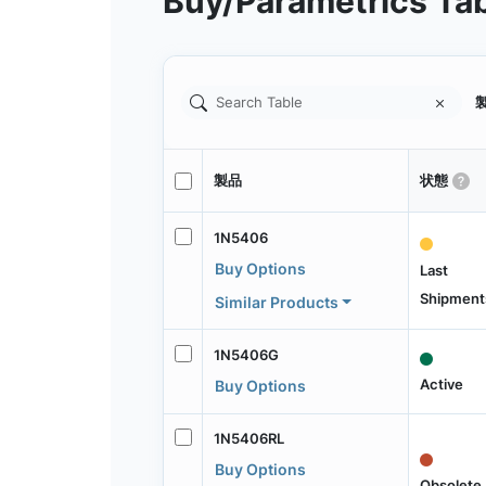
Buy/Parametrics Ta
製
製品
状態
1N5406
Buy Options
Last
Shipment
Similar Products
1N5406G
Active
Buy Options
1N5406RL
Buy Options
Obsolete