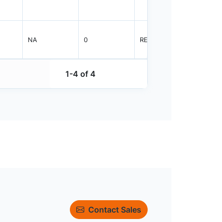
NA
0
REEL
1200
1-4 of 4
Contact Sales