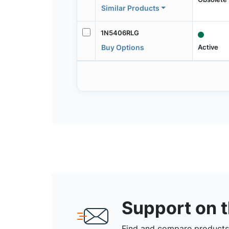
Similar Products
1N5406RLG
Active
Buy Options
Support on 
Find and compare products,