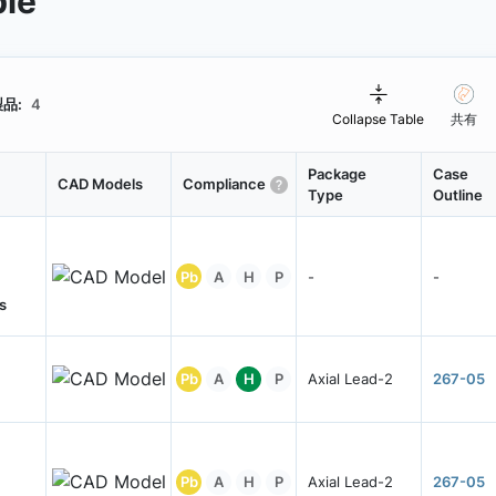
ble
品:
4
Collapse Table
共有
Package
Case
CAD Models
Compliance
Type
Outline
Pb
A
H
P
-
-
s
Pb
A
H
P
Axial Lead-2
267-05
Pb
A
H
P
Axial Lead-2
267-05