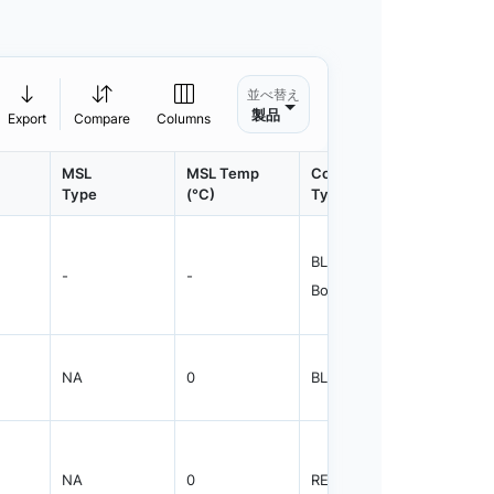
並べ替え
製品
Export
Compare
Columns
MSL
MSL Temp
Container
Contain
Type
(°C)
Type
Qty.
BLKBX - Bulk
-
-
500
Box
NA
0
BLKBX
500
NA
0
REEL
1200