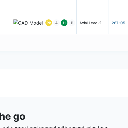
Pb
A
H
P
Axial Lead-2
267-05
the go
 get support and connect with onsemi sales team.