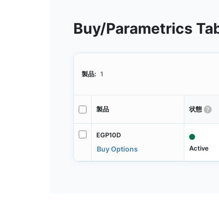
Buy/Parametrics Ta
製品:
1
製品
状態
EGP10D
Active
Buy Options