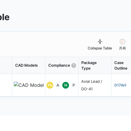
ble
Collapse Table
共有
Package
Case
CAD Models
Compliance
Type
Outline
Axial Lead /
Pb
A
H
P
017AH
DO-41