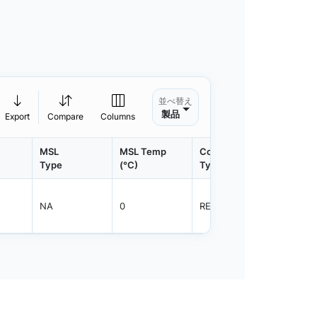
並べ替え
製品
Export
Compare
Columns
MSL
MSL Temp
Container
Contain
Type
(°C)
Type
Qty.
NA
0
REEL
5000