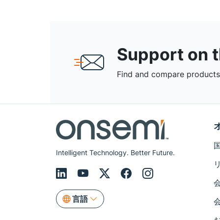
Support on 
Find and compare products,
Intelligent Technology. Better Future.
言語