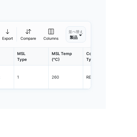
並べ替え
製品
Export
Compare
Columns
MSL
MSL Temp
Container
Contain
Type
(°C)
Type
Qty.
2
1
260
REEL
5000