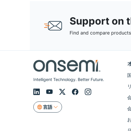
Support on 
Find and compare products,
Intelligent Technology. Better Future.
言語