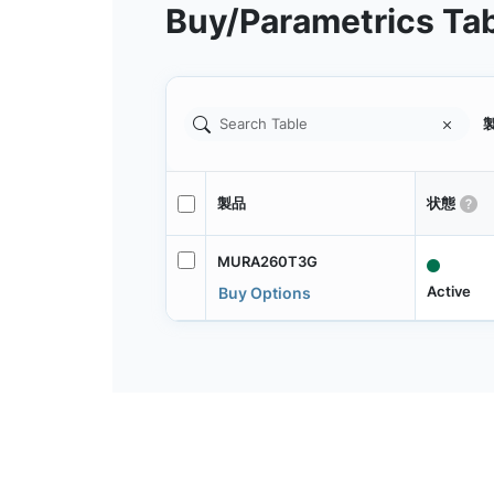
Buy/Parametrics Ta
製
製品
状態
MURA260T3G
Active
Buy Options