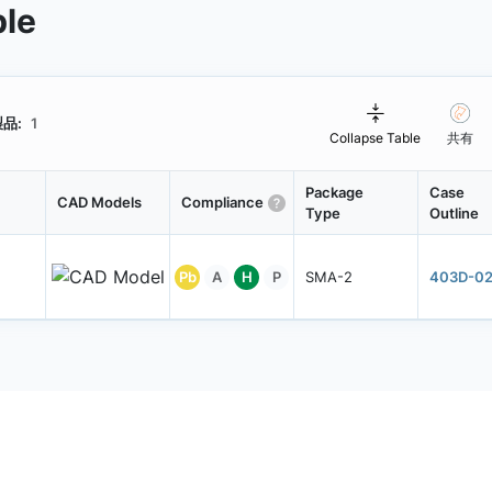
ble
品:
1
Collapse Table
共有
Package
Case
CAD Models
Compliance
Type
Outline
Pb
A
H
P
SMA-2
403D-0