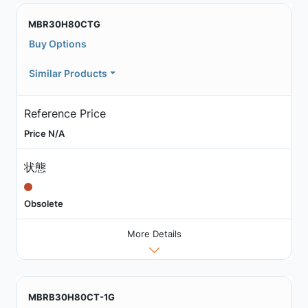
MBR30H80CTG
Buy Options
Similar Products
Reference Price
Price N/A
状態
Obsolete
More Details
MBRB30H80CT-1G