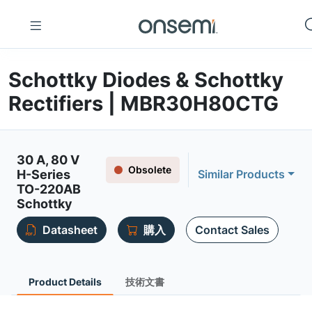
Schottky Diodes & Schottky
Rectifiers | MBR30H80CTG
30 A, 80 V
Obsolete
H-Series
Similar Products
TO-220AB
Schottky
Datasheet
購入
Contact Sales
Product Details
技術文書