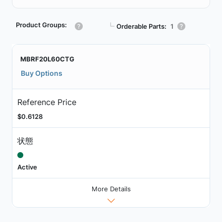
Product Groups:
┗
Orderable Parts:
1
MBRF20L60CTG
Buy Options
Reference Price
$0.6128
状態
Active
More Details