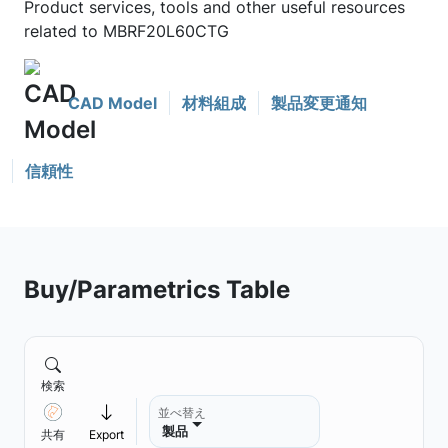
Product services, tools and other useful resources
related to MBRF20L60CTG
CAD Model
材料組成
製品変更通知
信頼性
Buy/Parametrics Table
検索
並べ替え
製品
共有
Export