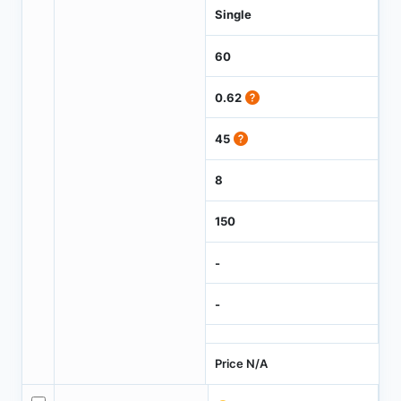
Single
60
0.62
45
8
150
-
-
Price N/A