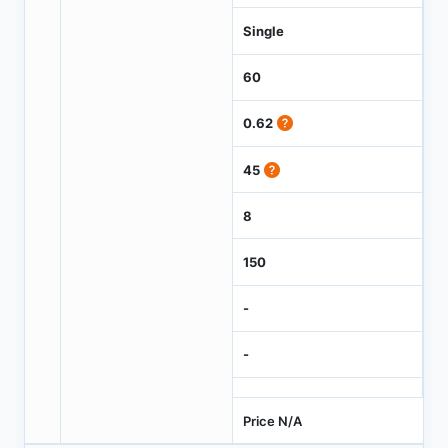
Single
60
0.62
45
8
150
-
-
Price N/A