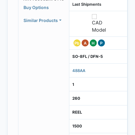
Last Shipments
Buy Options
Similar Products
Pb
A
H
P
SO-8FL / DFN-5
488AA
1
260
REEL
1500