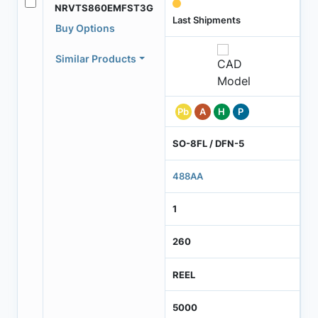
NRVTS860EMFST3G
Last Shipments
Buy Options
Similar Products
Pb
A
H
P
SO-8FL / DFN-5
488AA
1
260
REEL
5000