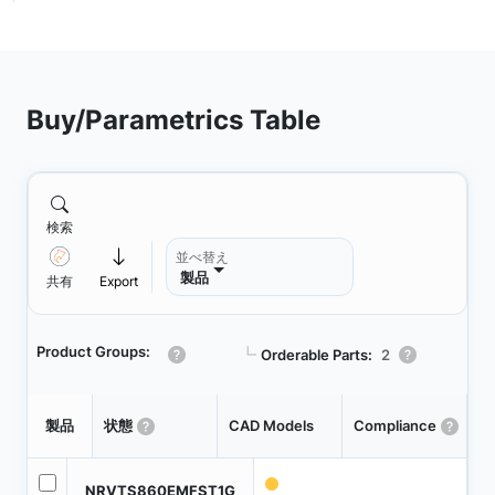
Buy/Parametrics Table
検索
並べ替え
製品
共有
Export
Product Groups:
┗
Orderable Parts:
2
Pa
製品
状態
CAD Models
Compliance
T
NRVTS860EMFST1G